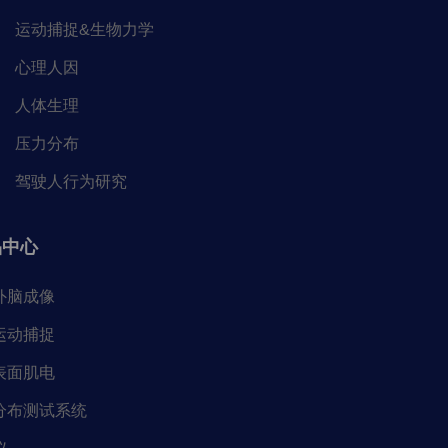
运动捕捉&生物力学
心理人因
人体生理
压力分布
驾驶人行为研究
品中心
外脑成像
运动捕捉
表面肌电
分布测试系统