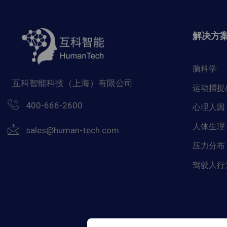
解决方
脑科学
互科智能科技（上海）有限公司
运动捕捉
400-666-2600
心理人因
人体生理
sales@human-tech.com
压力分布
驾驶人行